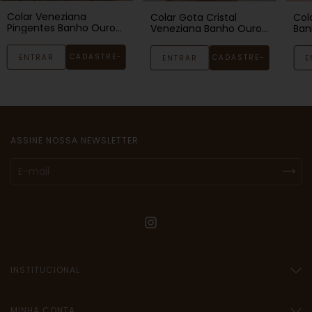
Colar Veneziana
Colar Gota Cristal
Col
Pingentes Banho Ouro
Veneziana Banho Ouro
Ban
18k
18k
CADASTRE-
ENTRAR
CADASTRE-
ENTRAR
E
SE
SE
ASSINE NOSSA NEWSLETTER
INSTITUCIONAL
MINHA CONTA