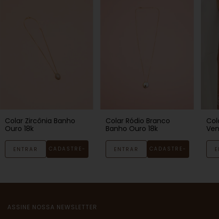
Colar Zircônia Banho
Colar Ródio Branco
Col
Ouro 18k
Banho Ouro 18k
Ven
18k
CADASTRE-
CADASTRE-
ENTRAR
ENTRAR
E
SE
SE
ASSINE NOSSA NEWSLETTER