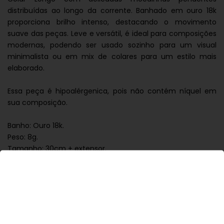
distribuídas ao longo da corrente. Banhado em ouro 18k
proporciona brilho intenso, destacando o movimento
suave das peças. Leve e versátil, é ideal para composições
modernas, podendo ser usado sozinho para um visual
minimalista ou em mix de colares para um estilo mais
elaborado.
Essa peça é hipoalérgenica, pois não contém níquel em
sua composição.
Banho: Ouro 18k.
Peso: 8g.
Tamanho: 30cm + extensor.
Fechamento: Lagosta.
Garantia: 6 meses.
Mantenha suas peças embaladas individualmente, longe
de umidade, em locais limpos e secos. Evite contato direto
com perfume, produtos químicos ou abrasivos, pois