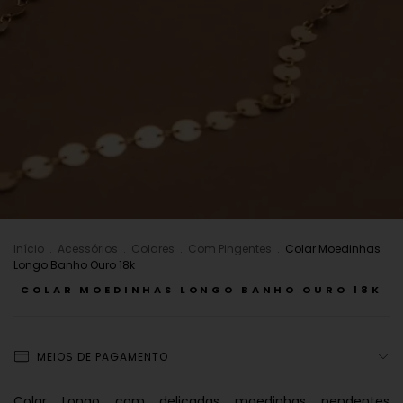
Início
.
Acessórios
.
Colares
.
Com Pingentes
.
Colar Moedinhas
Longo Banho Ouro 18k
COLAR MOEDINHAS LONGO BANHO OURO 18K
MEIOS DE PAGAMENTO
Colar Longo com delicadas moedinhas pendentes