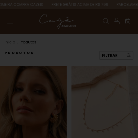
OMPRA CAZE10
FRETE GRÁTIS ACIMA DE R$ 799
PARCELAMENTO EM AT
0
Início
.
Produtos
PRODUTOS
FILTRAR