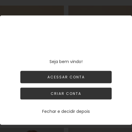
SE
SE
Seja bem vindo!
ACESSAR CONTA
CRIAR CONTA
Anel Regulável Cristal 12mm
Anel Regulável Cristal 12mm
Banho Prata 925
Banho Ouro 18k
Fechar e decidir depois
CADASTRE-
CADASTRE-
ENTRAR
ENTRAR
SE
SE