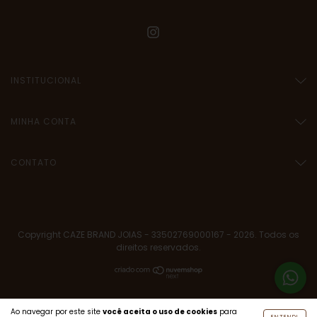
INSTITUCIONAL
MINHA CONTA
CONTATO
Copyright CAZE BRAND JOIAS - 33502769000167 - 2026. Todos os
direitos reservados.
Ao navegar por este site
você aceita o uso de cookies
para