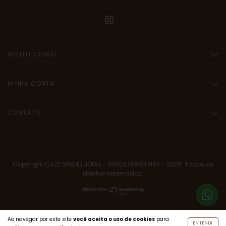
INSTITUCIONAL
MINHA CONTA
CONTATO
Copyright CAZE BRAND JOIAS - 33502769000167 - 2026. Todos os
direitos reservados.
Ao navegar por este site
você aceita o uso de cookies
para
ENTENDI