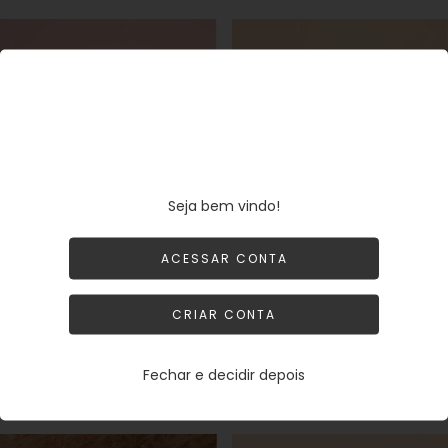
SE
SE
Seja bem vindo!
ACESSAR CONTA
CRIAR CONTA
Anel Regulável Peixe Banho
Anel Gota Cristal verde
Ouro 18k
Banho Ouro 18k
Fechar e decidir depois
CADASTRE-
CADASTRE-
ENTRAR
ENTRAR
SE
SE