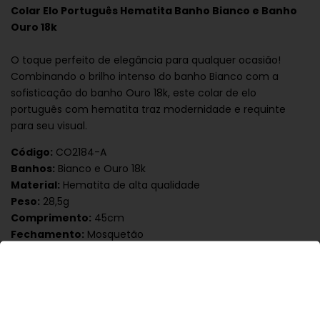
Colar Elo Português Hematita Banho Bianco e Banho
Ouro 18k
O toque perfeito de elegância para qualquer ocasião!
Combinando o brilho intenso do banho Bianco com a
sofisticação do banho Ouro 18k, este colar de elo
português com hematita traz modernidade e requinte
para seu visual.
Código:
CO2184-A
Banhos:
Bianco e Ouro 18k
Material:
Hematita de alta qualidade
Peso:
28,5g
Comprimento:
45cm
Fechamento:
Mosquetão
Garantia:
6 meses
Hipoalergênico:
Livre de níquel
Destaques
Design clássico e versátil