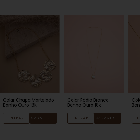
Colar Chapa Martelado
Colar Ródio Branco
Col
Banho Ouro 18k
Banho Ouro 18k
Ban
CADASTRE-
CADASTRE-
ENTRAR
ENTRAR
E
SE
SE