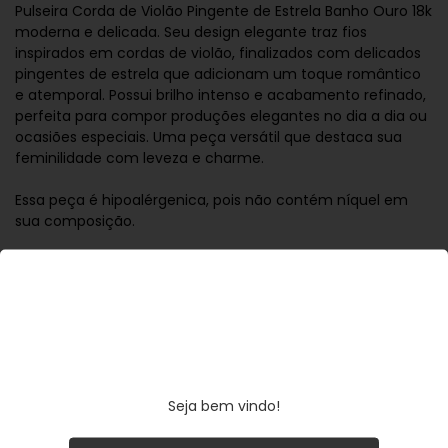
Pulseira Corda de Violão Pingente de Estrela Banho Ouro 18k
moderna e delicada. Seu design elegante traz fios
inspirados em cordas de violão, finalizados com delicados
pingentes de estrela que adicionam um toque romântico
e atemporal. Possui brilho intenso e acabamento refinado,
perfeita para compor produções elegantes no dia a dia ou
ocasiões especiais. Uma peça versátil que destaca sua
feminilidade com leveza e charme.
Essa peça é hipoalérgenica, pois não contém níquel em
sua composição.
Banho: Ouro 18k.
Peso: 15g Medida: 112cm Garantia: 6 meses. Mantenha suas
peças embaladas individualmente, longe de umidade, em
locais limpos e secos. Evite contato direto com perfume,
produtos químicos ou abrasivos, pois podem danificar as
pedras e os metais. Todos os nossos metais são banhados
a ouro, possuem camada protetiva para bijuterias finas e
Seja bem vindo!
também possuem camada de metal precioso em sua
composição. As bijuterias precisam de cuidados, limpe-as