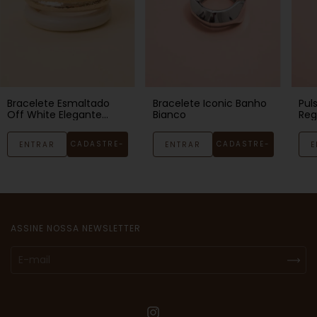
Bracelete Esmaltado
Pul
Bracelete Iconic Banho
Off White Elegante
Reg
Bianco
Banho Ouro 18k
18k
CADASTRE-
CADASTRE-
ENTRAR
E
ENTRAR
SE
SE
ASSINE NOSSA NEWSLETTER