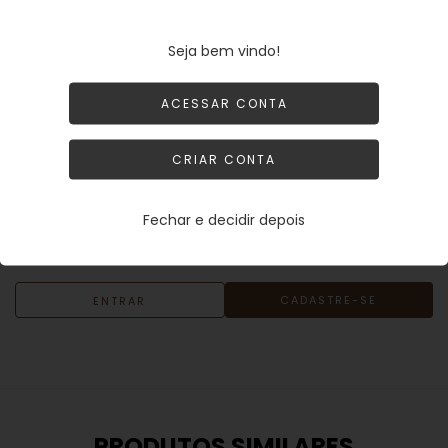
individualmente, longe de umidade.
Evite contato com perfumes, produtos químicos ou
Seja bem vindo!
abrasivos para preservar o brilho da pedra e do banho de
ouro.
ACESSAR CONTA
Aposte no poder e beleza do escapulário de quartzo
branco para um toque especial em seu dia a dia!
CRIAR CONTA
Fechar e decidir depois
CADASTRE-SE
ENTRAR
PRODUTOS SIMILARES