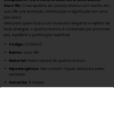
Ouro 18k:
O escapulário de
Quartzo Branco
com banho em
ouro 18k une proteção, sofisticação e significado em uma
joia única.
Ideal para quem busca um acessório elegante e repleto de
boas energias, o quartzo branco é conhecido por promover
paz, equilíbrio e purificação espiritual.
Código:
CO29442
Banho:
Ouro 18k
Material:
Pedra natural de quartzo branco
Hipoalergênico
: Não contém níquel, ideal para peles
sensíveis
Garantia:
6 meses
Versátil, combina com looks casuais ou produções mais
sofisticadas, sendo uma excelente opção para presentear
ou renovar seu visual.
Cuidados:
Mantenha seu escapulário embalado