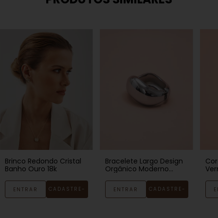
Brinco Redondo Cristal
Bracelete Largo Design
Cor
Banho Ouro 18k
Orgânico Moderno
Ver
Banho Bianco
18k
CADASTRE-
CADASTRE-
ENTRAR
ENTRAR
E
SE
SE