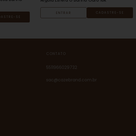
CADASTRE-SE
ENTRAR
DASTRE-SE
CONTATO
5511966029732
sac@cazebrand.com.br