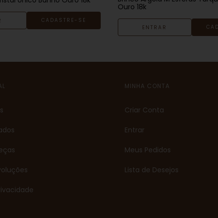
Ouro 18k
CADASTRE-SE
R
CA
ENTRAR
AL
MINHA CONTA
s
Criar Conta
dados
Entrar
eças
Meus Pedidos
voluções
Lista de Desejos
Privacidade