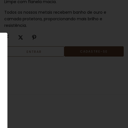
Limpe com flanela macia.
Todos os nossos metais recebem banho de ouro e
camada protetora, proporcionando mais brilho e
resistência.
CADASTRE-SE
ENTRAR