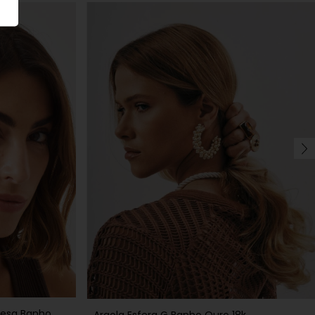
uesa Banho
Argola Esfera G Banho Ouro 18k