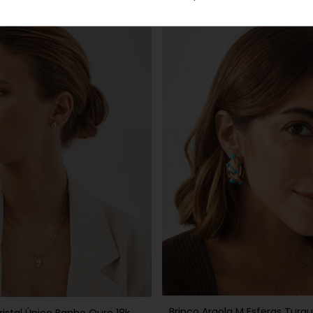
Brinco Argola M Esferas Turq
ristal Único Banho Ouro 18k