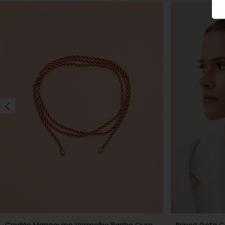
Cordão Marroquino Vermelho Banho Ouro
Brinco Gota C