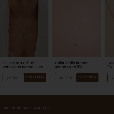
Col
Colar Gota Cristal
Colar Ródio Branco
18k
Veneziana Banho Ouro
Banho Ouro 18k
18k
CADASTRE-
CADASTRE-
E
ENTRAR
ENTRAR
SE
SE
ASSINE NOSSA NEWSLETTER