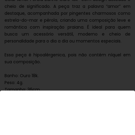
cheio de significado. A peça traz a palavra “amor” em
destaque, acompanhada por pingentes charmosos como
estrela-do-mar e pérola, criando uma composição leve e
romântica com inspiração praiana. É ideal para quem
busca um acessório versátil, moderno e cheio de
personalidade para o dia a dia ou momentos especiais.
Essa peça é hipoalérgenica, pois não contém níquel em
sua composição.
Banho: Ouro 18k.
Peso: 4g.
Tamanho: 36cm.
Fechamento: Lagosta.
Garantia: 6 meses.
Mantenha suas peças embaladas individualmente, longe
de umidade, em locais limpos e secos. Evite contato direto
com perfume, produtos químicos ou abrasivos, pois