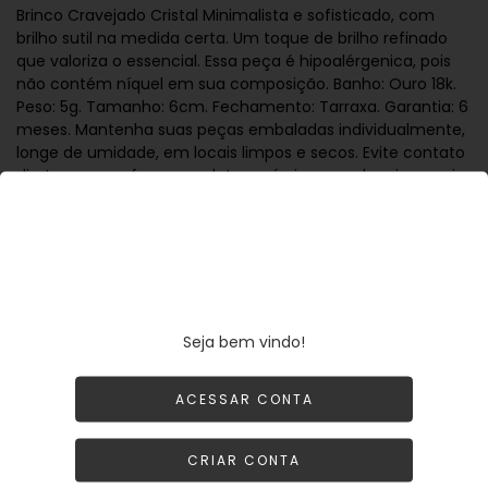
Brinco Cravejado Cristal Minimalista e sofisticado, com
brilho sutil na medida certa. Um toque de brilho refinado
que valoriza o essencial. Essa peça é hipoalérgenica, pois
não contém níquel em sua composição. Banho: Ouro 18k.
Peso: 5g. Tamanho: 6cm. Fechamento: Tarraxa. Garantia: 6
meses. Mantenha suas peças embaladas individualmente,
longe de umidade, em locais limpos e secos. Evite contato
direto com perfume, produtos químicos ou abrasivos, pois
podem danificar as pedras e os metais. Todos os nossos
metais são banhados a ouro, possuem camada protetiva
para bijuterias finas e também possuem camada de metal
precioso em sua composição. As bijuterias precisam de
cuidados, limpe-as com flanela seca e macia, evite
contato direto com cosméticos, areia, praia e piscina
Seja bem vindo!
ACESSAR CONTA
CADASTRE-SE
ENTRAR
CRIAR CONTA