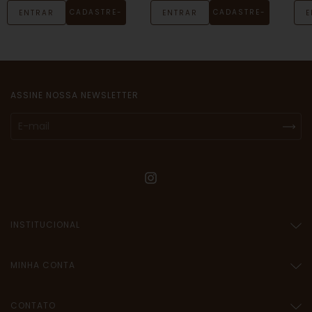
CADASTRE-
CADASTRE-
ENTRAR
ENTRAR
E
SE
SE
ASSINE NOSSA NEWSLETTER
INSTITUCIONAL
MINHA CONTA
CONTATO