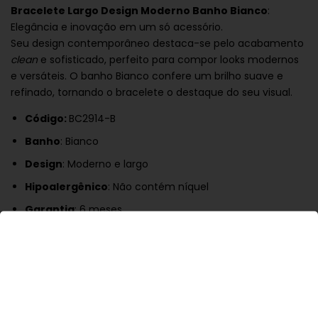
Bracelete Largo Design Moderno Banho Bianco
:
Elegância e inovação em um só acessório.
Seu design contemporâneo destaca-se pelo acabamento
clean
e sofisticado, perfeito para compor looks modernos
e versáteis. O banho Bianco confere um brilho suave e
refinado, tornando o bracelete o destaque do seu visual.
Código:
BC2914-B
Banho
: Bianco
Design
: Moderno e largo
Hipoalergênico
: Não contém níquel
Garantia
: 6 meses
Ideal para quem busca uma peça marcante sem abrir
mão do conforto. Combine com outros acessórios ou use
sozinho para um efeito minimalista e elegante.
Cuidados
: Guarde o bracelete individualmente, longe da
umidade. Evite contato com perfumes, cremes ou