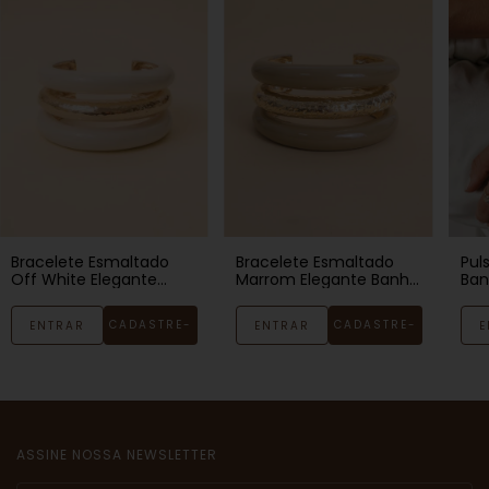
Bracelete Esmaltado
Bracelete Esmaltado
Pul
Off White Elegante
Marrom Elegante Banho
Ban
Banho Ouro 18k
Ouro 18k
CADASTRE-
CADASTRE-
ENTRAR
ENTRAR
E
SE
SE
ASSINE NOSSA NEWSLETTER