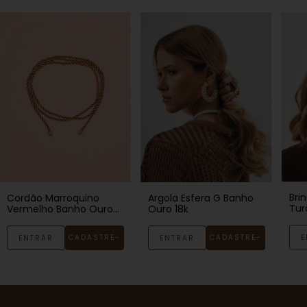
Bri
Cordão Marroquino
Argola Esfera G Banho
Tur
Vermelho Banho Ouro
Ouro 18k
18k
18k
E
CADASTRE-
CADASTRE-
ENTRAR
ENTRAR
SE
SE