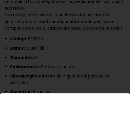
para quem busca elegância e modernidade em um único
acessório.
Seu design com esferas e acabamento em ouro 18k
garante um brilho sofisticado e atemporal, ideal para
compor desde looks básicos até produções mais ousadas.
Código:
BR2800
Banho:
Ouro 18k
Tamanho:
M
Fechamento:
Prático e seguro
Hipoalergênica
: Livre de níquel, ideal para peles
sensíveis
Garantia:
6 meses
Destaque seu visual com uma peça versátil e cheia de
personalidade!
Cuidados:
Guarde sua argola separadamente, longe de
umidade.